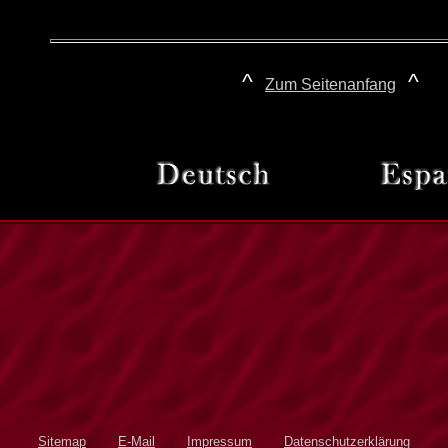
^
^
Zum Seitenanfang
Sitemap
E-Mail
Impressum
Datenschutzerklärung