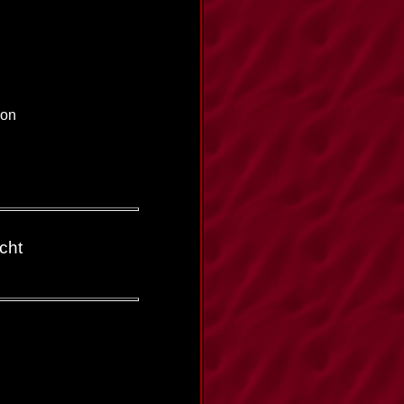
son
cht