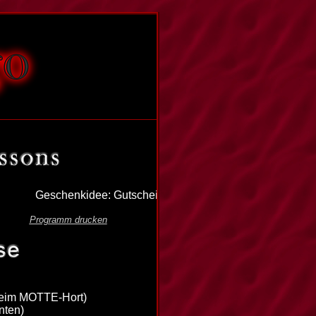
Geschenkidee: Gutschein für einen unserer Einsteigerworks
Programm drucken
beim MOTTE-Hort)
nten)